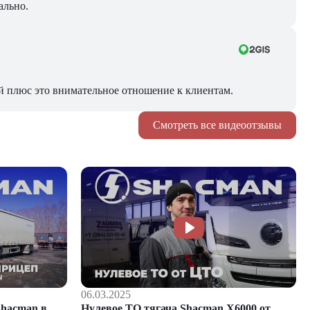
ально.
й плюс это внимательное отношение к клиентам.
Смотреть все видеоотзывы
06.03.2025
hacman в
Нулевое ТО тягача Shacman Х6000 от