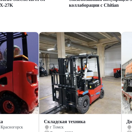
коллаборации с Chitian
X-27K
ка
Складская техника
До
 Красногорск
г Томск