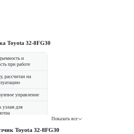
ка Toyota 32-8FG30
дъемность и
сть при работе
у, рассчитан на
плуатацию
рулевое управление
к узлам для
мотра
Показать все
-8FG30?
чик Toyota 32-8FG30