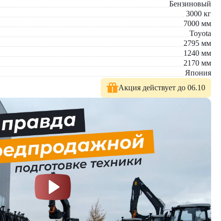
Бензиновый
3000
кг
7000
мм
Toyota
2795
мм
1240
мм
2170
мм
Япония
Акция действует до 06.10
. У нас вы найдете: широкий выбор спецтехники, вилочных
е консультации по выбору техники.