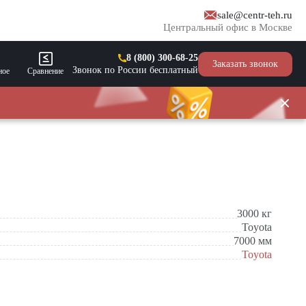
sale@centr-teh.ru
Центральный офис в Москве
8 (800) 300-68-25
Заказать звонок
Звонок по России бесплатный
ное
Сравнение
3000
кг
Toyota
7000
мм
Toyota