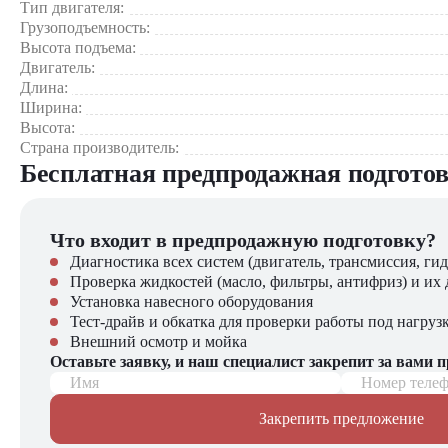
Тип двигателя:
Складские и логистические комплексы
Грузоподъемность:
Производственные предприятия
Высота подъема:
Строительные площадки
Двигатель:
Промышленные базы и заводы
Длина:
Торговые и распределительные центры
Ширина:
Высота:
Почему стоит выбрать Toyota 32-8FG30?
Страна производитель:
Бесплатная предпродажная подгото
Качество и надежность от признанного лидера рынка Toyo
Повышенная безопасность с системой SAS
Оптимальное сочетание мощности и экономичности бензи
Что входит в предпродажную подготовку?
Простота эксплуатации и удобство обслуживания
Универсальность применения в различных сферах бизнеса
Диагностика всех систем (двигатель, трансмиссия, гид
Проверка жидкостей (масло, фильтры, антифриз) и их 
Купить бензиновый вилочный погрузчик Toyota 32-8FG3
Установка навесного оборудования
Тест-драйв и обкатка для проверки работы под нагруз
Компания "ЦТО" – официальный дилер техники Toyota, пре
Внешний осмотр и мойка
погрузчиков, малой складской техники, навесного оборудова
Оставьте заявку, и наш специалист закрепит за вами 
Имя
Номер теле
Мы осуществляем быструю доставку по всей России и обеспе
Закрепить предложение
📞 Звоните прямо сейчас для уточнения деталей и оформления