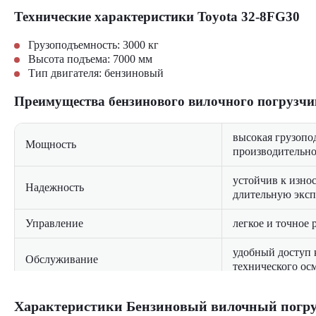
Технические характеристики Toyota 32-8FG30
Грузоподъемность: 3000 кг
Высота подъема: 7000 мм
Тип двигателя: бензиновый
Преимущества бензинового вилочного погрузчи
высокая грузопо
Мощность
производительно
устойчив к износ
Надежность
длительную экс
Управление
легкое и точное 
удобный доступ 
Обслуживание
технического ос
Где применяется вилочный погрузчик Toyota 32
Характеристики Бензиновый вилочный погруз