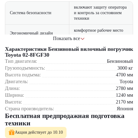
включают защиту оператора
Система безопасности
и контроль за состоянием
техники
комфортное рабочее место
Эргономичный дизайн
снижает усталость и
Показать все
оператора
повышает безопасность
Характеристики Бензиновый вилочный погрузчик
мощный бензиновый
Toyota 02-8FGF30
Высокая производительность
двигатель обеспечивает
Тип двигателя:
Бензиновый
и мощность
стабильную работу при
Грузоподъемность:
3000
кг
любых нагрузках
Высота подъема:
4700
мм
Двигатель:
Toyota
Где применяется вилочный погрузчик Toyota 02-
Длина:
2780
мм
8FGF30?
Ширина:
1240
мм
Склады и распределительные центры
Высота:
2170
мм
Производственные предприятия
Страна производитель:
Япония
Строительные объекты
Бесплатная предпродажная подготовка
Логистические терминалы
техники
Торгово-складские комплексы
Акция действует до 10.10
Почему стоит выбрать Toyota 02-8FGF30?