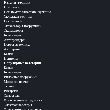
Каталог техники
Грузовики
Цельнометаллические фургоны
Складская техника
Погрузчики
Экскаваторы-погрузчики
Экскаваторы
Бульдозеры
Автогрейдеры
Портовая техника
Автокраны
Катки
Прицепы
Популярные категории
Катки
Бульдозеры
Вилочные погрузчики
Мини-погрузчики
Тягачи
Ричтраки
Самосвалы
Фронтальные погрузчики
Электроштабелеры
Телескопические погрузчики