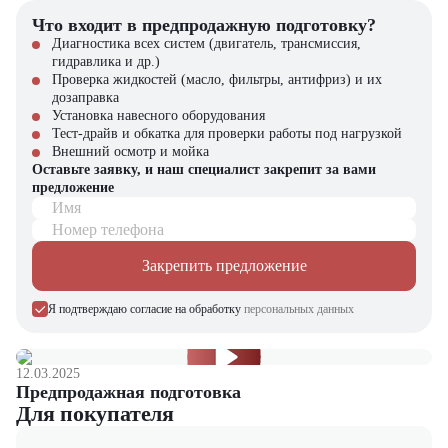
Что входит в предпродажную подготовку?
Высокая грузоподъемность и большая высота подъема
Экономичность и надежность бензинового двигателя
Диагностика всех систем (двигатель, трансмиссия,
Универсальность применения в различных сферах
гидравлика и др.)
Удобство и безопасность оператора
Проверка жидкостей (масло, фильтры, антифриз) и их
Проверенное качество бренда Toyota
дозаправка
Установка навесного оборудования
Купить бензиновый вилочный погрузчик Toyota 02-8FGF30 в
Тест-драйв и обкатка для проверки работы под нагрузкой
компании "ЦТО"
Внешний осмотр и мойка
Оставьте заявку, и наш специалист закрепит за вами
Компания "ЦТО" – официальный дилер техники Toyota,
предложение
предлагающий новые модели складского оборудования с гарантией.
Имя
У нас вы найдете: широкий выбор спецтехники, вилочных
Номер телефона
погрузчиков, малой складской техники, навесного оборудования,
запчасти для долгосрочной эксплуатации, профессиональные
Закрепить предложение
консультации по выбору техники.
Я подтверждаю согласие на обработку
персональных данных
Мы осуществляем быструю доставку по всей России и
обеспечиваем сервисное обслуживание и ремонт.
📞 Звоните прямо сейчас для уточнения деталей и оформления
12.03.2025
заказа!
Предпродажная подготовка
Для покупателя
Выбирайте надежность и качество – выбирайте Toyota 02-
8FGF30 в "ЦТО"!