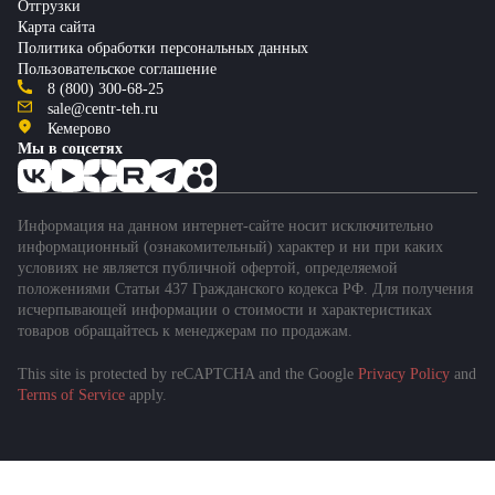
Отгрузки
Карта сайта
Политика обработки персональных данных
Пользовательское соглашение
8 (800) 300-68-25
sale@centr-teh.ru
Кемерово
Мы в соцсетях
Информация на данном интернет-сайте носит исключительно
информационный (ознакомительный) характер и ни при каких
условиях не является публичной офертой, определяемой
положениями Статьи 437 Гражданского кодекса РФ. Для получения
исчерпывающей информации о стоимости и характеристиках
товаров обращайтесь к менеджерам по продажам.
This site is protected by reCAPTCHA and the Google
Privacy Policy
and
Terms of Service
apply.