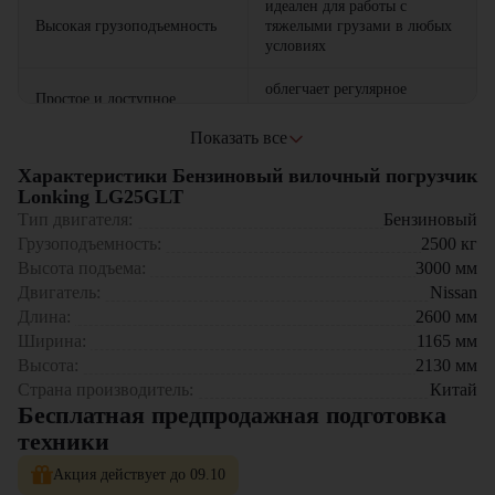
идеален для работы с
Высокая грузоподъемность
тяжелыми грузами в любых
условиях
облегчает регулярное
Простое и доступное
техобслуживание и снижает
обслуживание
время простоя
Где применяется вилочный погрузчик Lonking
Показать все
LG25GLT?
создана для максимального
Характеристики Бензиновый вилочный погрузчик
Эргономичная кабина
комфорта и снижения
Склады и логистические центры
Lonking LG25GLT
оператора
утомляемости в процессе
Производственные предприятия
Тип двигателя:
Бензиновый
работы
Строительные площадки
Грузоподъемность:
2500
кг
Торгово-оптовые базы
Высота подъема:
3000
мм
Транспортные и распределительные компании
Двигатель:
Nissan
Почему стоит выбрать Lonking LG25GLT?
Длина:
2600
мм
Ширина:
1165
мм
Отличное соотношение цены и качества
Высота:
2130
мм
Высокая производительность и долговечность
Страна производитель:
Китай
Удобство управления и комфорт оператора
Бесплатная предпродажная подготовка
Универсальность и адаптация к различным условиям работы
Экономичный расход топлива и минимальные
техники
эксплуатационные затраты
Акция действует до 09.10
Купить бензиновый вилочный погрузчик Lonking LG25GLT в