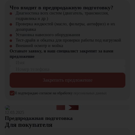
компании "ЦТО"
Что входит в предпродажную подготовку?
Диагностика всех систем (двигатель, трансмиссия,
Компания "ЦТО" – официальный дилер техники Lonking,
гидравлика и др.)
предлагающий новые модели складского оборудования с гарантией.
Проверка жидкостей (масло, фильтры, антифриз) и их
У нас вы найдете: широкий выбор спецтехники, вилочных
дозаправка
погрузчиков, малой складской техники, навесного оборудования,
Установка навесного оборудования
запчасти для долгосрочной эксплуатации, профессиональные
Тест-драйв и обкатка для проверки работы под нагрузкой
консультации по выбору техники.
Внешний осмотр и мойка
Оставьте заявку, и наш специалист закрепит за вами
Мы осуществляем быструю доставку по всей России и
предложение
обеспечиваем сервисное обслуживание и ремонт.
Имя
Номер телефона
📞 Звоните прямо сейчас для уточнения деталей и оформления
заказа!
Закрепить предложение
Выбирайте надежность и качество – выбирайте Lonking
LG25GLT в "ЦТО"!
Я подтверждаю согласие на обработку
персональных данных
12.03.2025
Предпродажная подготовка
Для покупателя