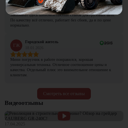
ПА
19.01.2026
Заказывал здесь шиномонтажный станок для грузовых авто.
По качеству всё отлично, работает без сбоев, да и по цене
нормально.
Городской житель
ГЖ
18.01.2026
Мини погрузчик в работе понравился, хорошая
универсальная техника. Отличное соотношение цены и
качества. Отдельный плюс это внимательное отношение к
клиентам.
Смотреть все отзывы
Видеоотзывы
17.04.2025