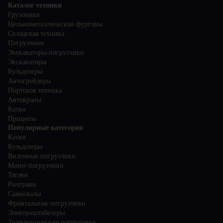
Каталог техники
Грузовики
Цельнометаллические фургоны
Складская техника
Погрузчики
Экскаваторы-погрузчики
Экскаваторы
Бульдозеры
Автогрейдеры
Портовая техника
Автокраны
Катки
Прицепы
Популярные категории
Катки
Бульдозеры
Вилочные погрузчики
Мини-погрузчики
Тягачи
Ричтраки
Самосвалы
Фронтальные погрузчики
Электроштабелеры
Телескопические погрузчики