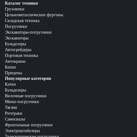
Каталог техники
Грузовики
Цельнометаллические фургоны
Складская техника
Погрузчики
Экскаваторы-погрузчики
Экскаваторы
Бульдозеры
Автогрейдеры
Портовая техника
Автокраны
Катки
Прицепы
Популярные категории
Катки
Бульдозеры
Вилочные погрузчики
Мини-погрузчики
Тягачи
Ричтраки
Самосвалы
Фронтальные погрузчики
Электроштабелеры
Телескопические погрузчики