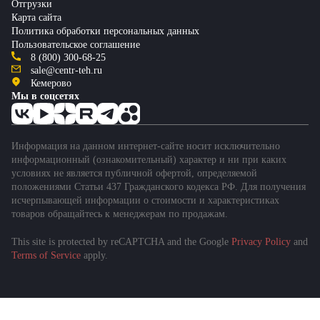
Отгрузки
Карта сайта
Политика обработки персональных данных
Пользовательское соглашение
8 (800) 300-68-25
sale@centr-teh.ru
Кемерово
Мы в соцсетях
Информация на данном интернет-сайте носит исключительно
информационный (ознакомительный) характер и ни при каких
условиях не является публичной офертой, определяемой
положениями Статьи 437 Гражданского кодекса РФ. Для получения
исчерпывающей информации о стоимости и характеристиках
товаров обращайтесь к менеджерам по продажам.
This site is protected by reCAPTCHA and the Google
Privacy Policy
and
Terms of Service
apply.