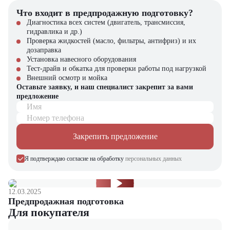
Оптимальная мощность для тяжелых грузов
Что входит в предпродажную подготовку?
Удобство и безопасность оператора
Экономичность в эксплуатации и обслуживании
Диагностика всех систем (двигатель, трансмиссия,
Универсальность применения в различных отраслях
гидравлика и др.)
Проверка жидкостей (масло, фильтры, антифриз) и их
Купить бензиновый вилочный погрузчик Doosan GC55C-5 в
дозаправка
компании "ЦТО"
Установка навесного оборудования
Тест-драйв и обкатка для проверки работы под нагрузкой
Компания "ЦТО" – официальный дилер техники Doosan,
Внешний осмотр и мойка
предлагающий новые модели складского оборудования с гарантией.
Оставьте заявку, и наш специалист закрепит за вами
У нас вы найдете: широкий выбор спецтехники, вилочных
предложение
погрузчиков, малой складской техники, навесного оборудования,
Имя
запчасти для долгосрочной эксплуатации, профессиональные
Номер телефона
консультации по выбору техники.
Закрепить предложение
Мы осуществляем быструю доставку по всей России и
обеспечиваем сервисное обслуживание и ремонт.
Я подтверждаю согласие на обработку
персональных данных
📞 Звоните прямо сейчас для уточнения деталей и оформления
заказа!
12.03.2025
Выбирайте надежность и качество – выбирайте Doosan GC55C-5
Предпродажная подготовка
в "ЦТО"!
Для покупателя