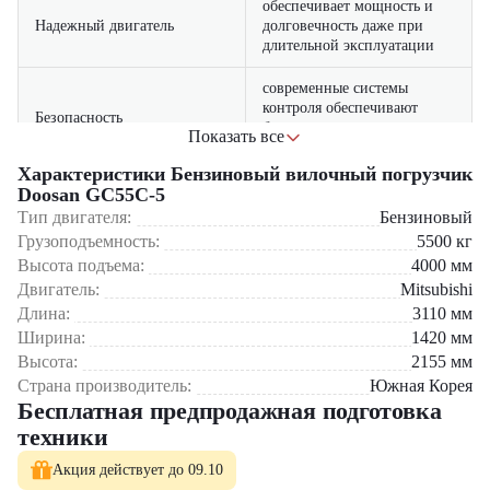
обеспечивает мощность и
Надежный двигатель
долговечность даже при
длительной эксплуатации
современные системы
контроля обеспечивают
Безопасность
безопасность оператора и
Показать все
груза
Характеристики Бензиновый вилочный погрузчик
спроектирована для
Doosan GC55C-5
Эргономичная кабина
максимального комфорта и
Тип двигателя:
Бензиновый
снижения усталости
Грузоподъемность:
5500
кг
Высота подъема:
4000
мм
Где применяется вилочный погрузчик Doosan GC55C-5?
Двигатель:
Mitsubishi
Длина:
3110
мм
Промышленные предприятия и заводы
Ширина:
1420
мм
Крупные складские комплексы
Строительные площадки
Высота:
2155
мм
Логистические и распределительные центры
Страна производитель:
Южная Корея
Порты и транспортные терминалы
Бесплатная предпродажная подготовка
техники
Почему стоит выбрать Doosan GC55C-5?
Акция действует до 09.10
Надежность и проверенное качество бренда Doosan