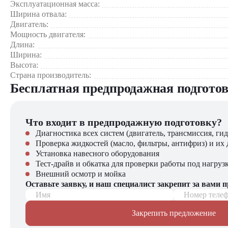
Область применения:
Эксплуатационная масса:
Ширина отвала:
Строительства автомагистралей и скоростных трасс
Двигатель:
Точного профилирования дорожного полотна
Мощность двигателя:
Крупных инфраструктурных проектов
Длина:
Создания сложных дорожных профилей
Ширина:
Всесезонного содержания дорог
Высота:
Страна производитель:
5 причин выбрать Volvo 3700:
Бесплатная предпродажная подгото
Шведское качество – эталон надежности в дорожном строи
Максимальная производительность – лучшие показатели в 
Что входит в предпродажную подготовку?
Экономия топлива – до 15% по сравнению с аналогами
Комфорт оператора – лучшие условия работы на рынке
Диагностика всех систем (двигатель, трансмиссия, гид
Интеллектуальные системы – автоматизация сложных опе
Проверка жидкостей (масло, фильтры, антифриз) и их 
Установка навесного оборудования
Приобрести автогрейдер Volvo 3700 можно в компании "ЦТ
Тест-драйв и обкатка для проверки работы под нагруз
гарантия производителя; сервисное обслуживание по станда
Внешний осмотр и мойка
Оставьте заявку, и наш специалист закрепит за вами 
В каталоге "ЦТО" представлен широкий выбор строительной
Имя
Номер теле
Закрепить предложение