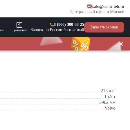
sale@centr-teh.ru
Центральный офис в Москве
8 (800) 300-68-25
Заказать звонок
Звонок по России бесплатный
ное
Сравнение
213
л.с.
15.5
т
3962
мм
Volvo