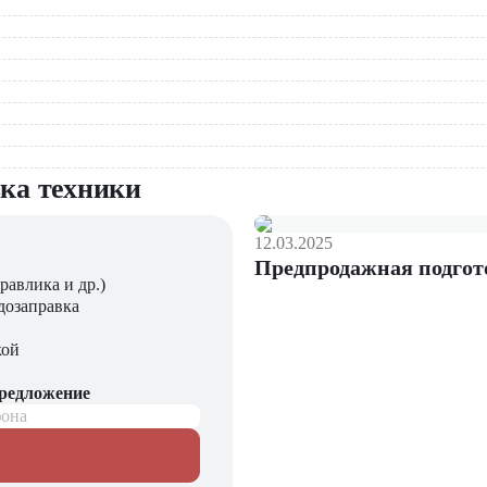
вка техники
тельстве
своем классе
12.03.2025
Предпродажная подгот
равлика и др.)
раций
дозаправка
О" – официальном дилере Volvo. Наши преимущества: постав
кой
ртам Volvo; гибкие финансовые программы.
предложение
 и дорожной техники. Наши специалисты помогут подобрать опт
фона