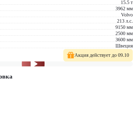
15.5
т
3962
мм
Volvo
213
л.с.
9150
мм
2500
мм
3600
мм
Швеция
Акция действует до 09.10
овка
ка новых машин с полным пакетом документов; официальная
имальное решение для ваших задач!