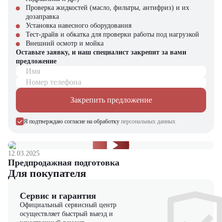
Профилирование грунтовых дорог и насыпей
Проверка жидкостей (масло, фильтры, антифриз) и их
Подготовка строительных площадок
дозаправка
Содержание дорожного покрытия
Установка навесного оборудования
Аэродромное строительство
Тест-драйв и обкатка для проверки работы под нагрузкой
Зимнее содержание дорог
Внешний осмотр и мойка
Оставьте заявку, и наш специалист закрепит за вами
5 причин выбрать Komatsu 830B:
предложение
Имя
Японское качество – надежность и долговечность
Номер телефона
Высокая производительность – мощный двигатель и широкая
зона обработки
Закрепить предложение
Точность работ – современная система управления
Экономичность – низкая стоимость владения
Комфорт – удобное рабочее место оператора
Я подтверждаю согласие на обработку
персональных данных
Автогрейдер Komatsu 830B можно приобрести в компании
"ЦТО"
– официальном дилере Komatsu. Мы предлагаем: новые
машины с полным пакетом документов; оригинальные запчасти и
12.03.2025
Предпродажная подготовка
сервисное обслуживание; гибкие условия покупки и гарантийную
Для покупателя
поддержку.
В нашем каталоге представлен широкий выбор строительной,
Сервис и гарантия
складской и специальной техники, а также навесное оборудование
Официальный сервисный центр
и запчасти. Обращайтесь к нашим специалистам – мы поможем
осуществляет быстрый выезд и
подобрать оптимальное решение для ваших задач!