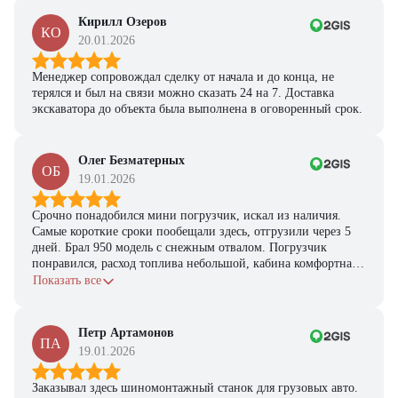
покупки
Кирилл Озеров
КО
Получить предложение
20.01.2026
Менеджер сопровождал сделку от начала и до конца, не
терялся и был на связи можно сказать 24 на 7. Доставка
экскаватора до объекта была выполнена в оговоренный срок.
Олег Безматерных
ОБ
19.01.2026
Срочно понадобился мини погрузчик, искал из наличия.
Самые короткие сроки пообещали здесь, отгрузили через 5
дней. Брал 950 модель с снежным отвалом. Погрузчик
понравился, расход топлива небольшой, кабина комфортная,
с задачами справляется.
Показать все
Петр Артамонов
ПА
19.01.2026
Заказывал здесь шиномонтажный станок для грузовых авто.