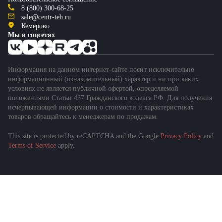
8 (800) 300-68-25
sale@centr-teh.ru
Кемерово
Мы в соцсетях
Информация на данном интернет-сайте носит исключительно
информационный (ознакомительный) характер и ни при каких
условиях не является публичной офертой, определяемой
положениями Статьи 437 Гражданского кодекса РФ. Для получения
исчерпывающей информации о стоимости и характеристиках
товаров обращайтесь к менеджерам по продажам.
This site is protected by reCAPTCHA and the Google
Privacy Policy
and
Подобрать спецтехнику
Terms of Service
apply.
за 1 минуту