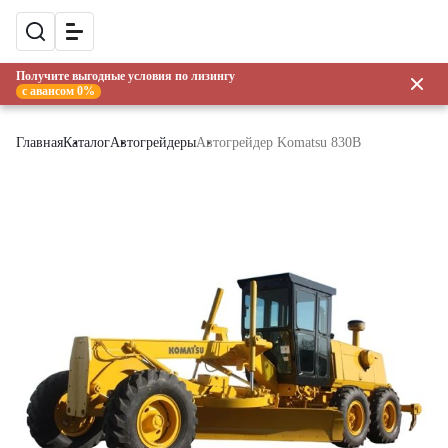
Получите выгодные условия по лизингу
с авансом 0%
Главная
Каталог
Автогрейдеры
Автогрейдер Komatsu 830B