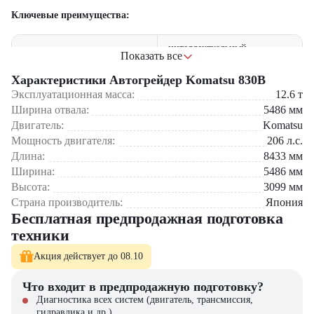
Ключевые преимущества:
интеллектуальный
Показать все
Технология Komatsu CARE
мониторинг состояния
машины
Характеристики Автогрейдер Komatsu 830B
Эксплуатационная масса:
12.6
т
усовершенствованная
Точность управления
Ширина отвала:
5486
мм
гидравлическая система
Двигатель:
Komatsu
Мощность двигателя:
206
л.с.
низкий расход топлива и
Экономичность
оптимизированные
Длина:
8433
мм
эксплуатационные затраты
Ширина:
5486
мм
Высота:
3099
мм
эргономичная кабина с
Комфорт оператора
Страна производитель:
Япония
климат-контролем
Бесплатная предпродажная подготовка
техники
усиленная конструкция и
Долговечность
качественные компоненты
Акция действует до 08.10
Область применения Komatsu 830B:
Что входит в предпродажную подготовку?
Диагностика всех систем (двигатель, трансмиссия,
Строительство и ремонт автомагистралей
гидравлика и др.)