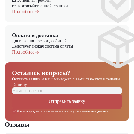
качественный ремонт
сельскохозяйственной техники
Подробнее
Оплата и доставка
Доставка по России до 7 дней
Действует гибкая система оплаты
Подробнее
Остались вопросы?
Оставьте заявку и наш менеджер
с вами свяжется в течение
15 минут
Отправить заявку
Получите выгодное
предложение на спецтехнику
Я подтверждаю согласие на обработку
персональных данных
из наличия!
Отзывы
Ответьте на несколько вопросов — мы предоставим
персональную подборку моделей и лучшие условия