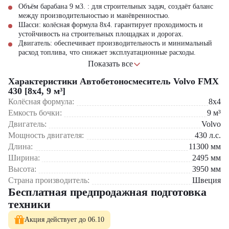
Объём барабана 9 м3. : для строительных задач, создаёт баланс
между производительностью и манёвренностью.
Шасси
: колёсная формула 8x4. гарантирует проходимость и
устойчивость на строительных площадках и дорогах.
Двигатель
: обеспечивает производительность и минимальный
расход топлива, что снижает эксплуатационные расходы.
Гидравлика
: создаёт плавное и точное управление процессом
Показать все
вращения барабана, а также операциями
загрузки и выгрузки
Характеристики Автобетоносмеситель Volvo FMX
бетона
. Это гарантирует перемешивание и удобство в работе.
Управление: облегчает работу оператора, обеспечивая простоту
430 [8x4, 9 м³]
в эксплуатации при загрузке и выгрузке.
Колёсная формула:
8x4
Емкость бочки:
9
м³
Если вам требуется надёжный автобетоносмеситель для
Двигатель:
Volvo
строительного бизнеса, Volvo FMX 430 [8x4, 9 м3] — это отличный
Мощность двигателя:
430
л.с.
выбор. Узнайте цену и получите подробную информацию об
условиях приобретения модели, связавшись с экспертами ЦТО.
Длина:
11300
мм
Предлагаем гибкие условия покупки, лизинг и сервисное
Ширина:
2495
мм
обслуживание. Этот миксер станет незаменимым помощником на
Высота:
3950
мм
стройплощадке, обеспечивая бесперебойную доставку бетона. Не
Страна производитель:
Швеция
упустите возможность купить технику, которая прослужит вам
Бесплатная предпродажная подготовка
долгие годы, принося стабильный доход.
техники
Volvo FMX 430
— это выбор профессионалов, ценящих надёжность
и производительность.
Акция действует до 06.10