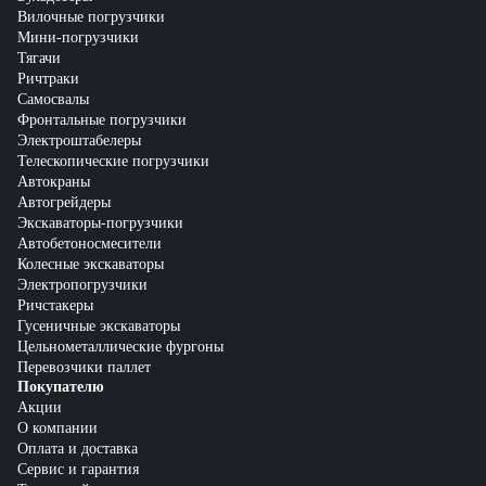
Вилочные погрузчики
Мини-погрузчики
Тягачи
Ричтраки
Самосвалы
Фронтальные погрузчики
Электроштабелеры
Телескопические погрузчики
Автокраны
Автогрейдеры
Экскаваторы-погрузчики
Автобетоносмесители
Колесные экскаваторы
Электропогрузчики
Ричстакеры
Гусеничные экскаваторы
Цельнометаллические фургоны
Перевозчики паллет
Покупателю
Акции
О компании
Оплата и доставка
Сервис и гарантия