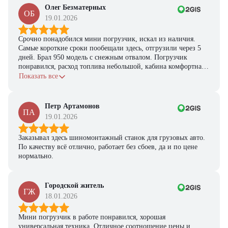
Олег Безматерных
ОБ
19.01.2026
Срочно понадобился мини погрузчик, искал из наличия.
Самые короткие сроки пообещали здесь, отгрузили через 5
дней. Брал 950 модель с снежным отвалом. Погрузчик
понравился, расход топлива небольшой, кабина комфортная,
с задачами справляется.
Показать все
Петр Артамонов
ПА
19.01.2026
Заказывал здесь шиномонтажный станок для грузовых авто.
По качеству всё отлично, работает без сбоев, да и по цене
нормально.
Городской житель
ГЖ
18.01.2026
Мини погрузчик в работе понравился, хорошая
универсальная техника. Отличное соотношение цены и