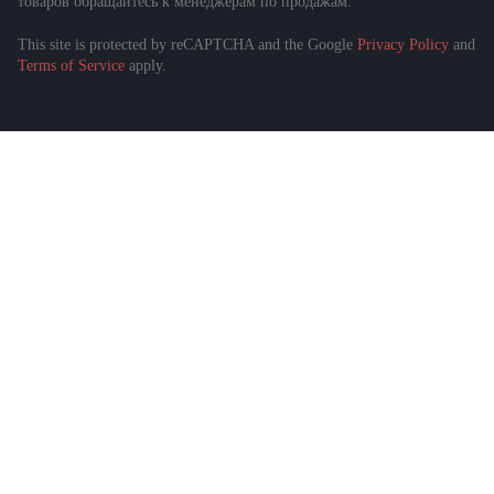
товаров обращайтесь к менеджерам по продажам.
This site is protected by reCAPTCHA and the Google
Privacy Policy
and
Terms of Service
apply.