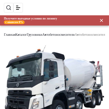
Получите выгодные условия по лизингу
с авансом 0%
Главная
Каталог
Грузовики
Автобетоносмесители
Автобетоносмеситель V