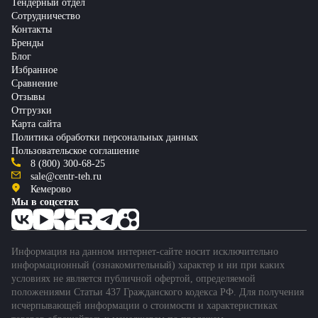
Тендерный отдел
Сотрудничество
Контакты
Бренды
Блог
Избранное
Сравнение
Отзывы
Отгрузки
Карта сайта
Политика обработки персональных данных
Пользовательское соглашение
8 (800) 300-68-25
sale@centr-teh.ru
Кемерово
Мы в соцсетях
Информация на данном интернет-сайте носит исключительно
информационный (ознакомительный) характер и ни при каких
условиях не является публичной офертой, определяемой
положениями Статьи 437 Гражданского кодекса РФ. Для получения
исчерпывающей информации о стоимости и характеристиках