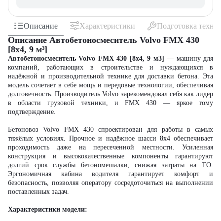
Описание
Характеристики
Подготовка техни
Описание Автобетоносмеситель Volvo FMX 430
[8x4, 9 м³]
Автобетоносмеситель Volvo FMX 430 [8x4, 9 м3]
—
машину для
компаний, работающих в
строительстве
и нуждающихся в
надёжной и производительной технике для
доставки бетона
. Эта
модель
сочетает в себе мощь и передовые технологии, обеспечивая
долговечность.
Производитель
Volvo зарекомендовал себя как лидер
в области грузовой техники, и FMX 430
—
яркое тому
подтверждение.
Бетоновоз Volvo FMX 430
спроектирован для работы в самых
тяжёлых условиях. Прочное и надёжное
шасси
8x4 обеспечивает
проходимость даже на пересеченной местности. Усиленная
конструкция и высококачественные компоненты гарантируют
долгий срок службы
бетономешалки
, снижая затраты на ТО.
Эргономичная кабина водителя гарантирует комфорт и
безопасность, позволяя оператору сосредоточиться на выполнении
поставленных задач.
Характеристики модели: