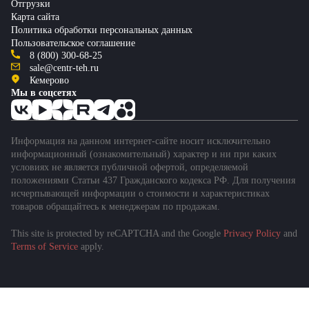
Отгрузки
Карта сайта
Политика обработки персональных данных
Пользовательское соглашение
8 (800) 300-68-25
sale@centr-teh.ru
Кемерово
Мы в соцсетях
Информация на данном интернет-сайте носит исключительно
информационный (ознакомительный) характер и ни при каких
условиях не является публичной офертой, определяемой
положениями Статьи 437 Гражданского кодекса РФ. Для получения
исчерпывающей информации о стоимости и характеристиках
товаров обращайтесь к менеджерам по продажам.
This site is protected by reCAPTCHA and the Google
Privacy Policy
and
Terms of Service
apply.