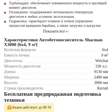
Турбонаддув: обеспечивает повышенную мощность и крутящий
момент двигателя.
Охлаждение: поддерживают оптимальную температуру
двигателя в любых условиях эксплуатации.
Гидравлика
: гарантирует плавное и точное управление
процессом вращения барабана, а также загрузки и выгрузки
бетона.
Показать все
Shacman X3000
Характеристики Автобетоносмеситель Shacman
— это не просто бетономешалка, это надёжный
партнер для вашего бизнеса, сочетающий в себе проверенную
X3000 [6x4, 9 м³]
конструкцию, экономичный двигатель и оптимальный объём
Колёсная формула:
6x4
барабана.
Емкость бочки:
9
м³
Двигатель:
Weichai
Shacman X3000 [6x4, 9 м3]
— это отличный выбор. Купить этот
Мощность двигателя:
336
л.с.
миксер для бетона — значит получить надёжного помощника для
вашего строительства. Узнайте подробности и условия
Длина:
9130
мм
приобретения у наших экспертов. Производитель Shacman известен
Ширина:
2490
мм
своей надёжной и долговечной техникой.
Высота:
3900
мм
Страна производитель:
Китай
Бесплатная предпродажная подготовка
техники
Акция действует до 08.10