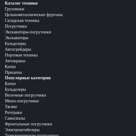
Каталог техники
Грузовики
Цельнометаллические фургоны
Складская техника
Погрузчики
Экскаваторы-погрузчики
Экскаваторы
Бульдозеры
Автогрейдеры
Портовая техника
Автокраны
Катки
Прицепы
Популярные категории
Катки
Бульдозеры
Вилочные погрузчики
Мини-погрузчики
Тягачи
Ричтраки
Самосвалы
Фронтальные погрузчики
Электроштабелеры
Телескопические погрузчики