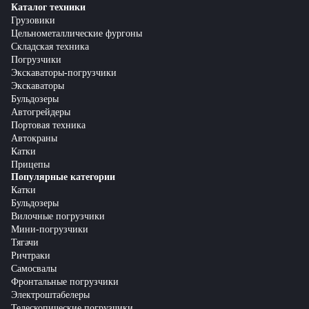
Каталог техники
Грузовики
Цельнометаллические фургоны
Складская техника
Погрузчики
Экскаваторы-погрузчики
Экскаваторы
Бульдозеры
Автогрейдеры
Портовая техника
Автокраны
Катки
Прицепы
Популярные категории
Катки
Бульдозеры
Вилочные погрузчики
Мини-погрузчики
Тягачи
Ричтраки
Самосвалы
Фронтальные погрузчики
Электроштабелеры
Телескопические погрузчики