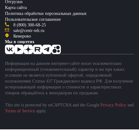
Отгрузки
Карта сайта
Политика обработки персональных данных
Пользовательское соглашение
8 (800) 300-68-25
sale@centr-teh.ru
Кемерово
Мы в соцсетях
Информация на данном интернет-сайте носит исключительно
информационный (ознакомительный) характер и ни при каких
условиях не является публичной офертой, определяемой
положениями Статьи 437 Гражданского кодекса РФ. Для получения
исчерпывающей информации о стоимости и характеристиках
товаров обращайтесь к менеджерам по продажам.
This site is protected by reCAPTCHA and the Google
Privacy Policy
and
Terms of Service
apply.