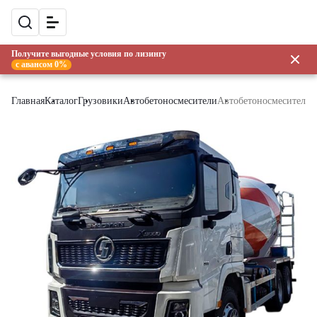
Получите выгодные условия по лизингу
с авансом 0%
Главная
Каталог
Грузовики
Автобетоносмесители
Автобетоносмеситель S