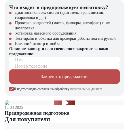
складской техники, навесного оборудования и запчастей. Наши
Что входит в предпродажную подготовку?
специалисты помогут подобрать оптимальную технику для ваших
Диагностика всех систем (двигатель, трансмиссия,
задач и обеспечат полное сопровождение сделки.
гидравлика и др.)
Проверка жидкостей (масло, фильтры, антифриз) и их
дозаправка
Установка навесного оборудования
Тест-драйв и обкатка для проверки работы под нагрузкой
Внешний осмотр и мойка
Оставьте заявку, и наш специалист закрепит за вами
предложение
Имя
Номер телефона
Закрепить предложение
Я подтверждаю согласие на обработку
персональных данных
12.03.2025
Предпродажная подготовка
Для покупателя