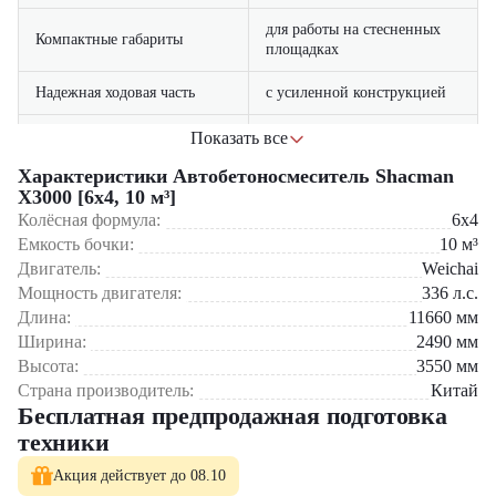
для работы на стесненных
Компактные габариты
площадках
Надежная ходовая часть
с усиленной конструкцией
Удобная кабина
с улучшенной эргономикой
Показать все
Характеристики Автобетоносмеситель Shacman
Простота обслуживания
и доступность запчастей
X3000 [6x4, 10 м³]
Колёсная формула:
6x4
Сфера применения:
Емкость бочки:
10
м³
Двигатель:
Weichai
Строительства в городской черте
Реконструкции объектов
Мощность двигателя:
336
л.с.
Жилищного строительства
Длина:
11660
мм
Ремонтных работ
Ширина:
2490
мм
Строительства малоэтажных объектов
Высота:
3550
мм
Страна производитель:
Китай
Автобетоносмеситель Shacman X3000 [6×4, 10 м³]
можно
приобрести в компании "
Бесплатная предпродажная подготовка
ЦТО
" – официальном дилере
спецтехники. Мы предлагаем новые машины с полным пакетом
техники
документов и гарантийным обслуживанием.
Акция действует до 08.10
В каталоге "
ЦТО
" представлен широкий выбор строительной и