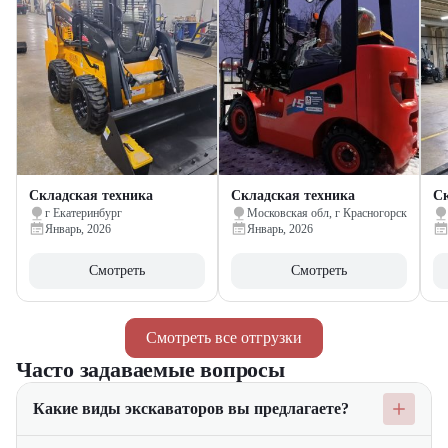
Складская техника
Складская техника
Ск
г Екатеринбург
Московская обл, г Красногорск
Январь, 2026
Январь, 2026
Смотреть
Смотреть
Смотреть все отгрузки
Часто задаваемые вопросы
Какие виды экскаваторов вы предлагаете?
Мы предлагаем широкий ассортимент экскаваторов, включая