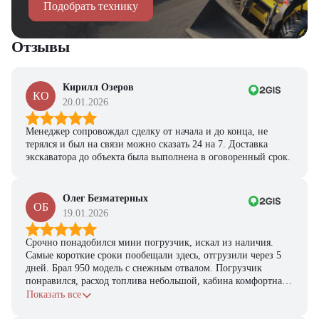
Подобрать технику
персональную подборку моделей и лучшие условия
покупки
Отзывы
Получить предложение
Кирилл Озеров
КО
20.01.2026
Менеджер сопровождал сделку от начала и до конца, не
терялся и был на связи можно сказать 24 на 7. Доставка
экскаватора до объекта была выполнена в оговоренный срок.
Олег Безматерных
ОБ
19.01.2026
Срочно понадобился мини погрузчик, искал из наличия.
Самые короткие сроки пообещали здесь, отгрузили через 5
дней. Брал 950 модель с снежным отвалом. Погрузчик
понравился, расход топлива небольшой, кабина комфортная,
с задачами справляется.
Показать все