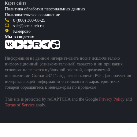
Карта сайта
Политика обработки персональных данных
Пользовательское соглашение
8 (800) 300-68-25
sale@centr-teh.ru
Кемерово
Мы в соцсетях
Информация на данном интернет-сайте носит исключительно
информационный (ознакомительный) характер и ни при каких
условиях не является публичной офертой, определяемой
положениями Статьи 437 Гражданского кодекса РФ. Для получения
исчерпывающей информации о стоимости и характеристиках
товаров обращайтесь к менеджерам по продажам.
This site is protected by reCAPTCHA and the Google
Privacy Policy
and
Подобрать спецтехнику
Terms of Service
apply.
за 1 минуту