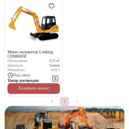
Мини-экскаватор Lonking
CDM6065E
Объем ковша:
0.25
м³
Двигатель:
Yanmar
Рабочий вес:
6.55
т
Под заказ
Товар распродан
Подобрать аналог
1