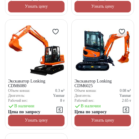
Узнать цену
Узнать цену
Экскаватор Lonking
Экскаватор Lonking
CDM6080
CDM6025
Объем ковша:
0.3
м³
Объем ковша:
0.08
м³
Двигатель:
Yanmar
Двигатель:
Yanmar
Рабочий вес:
8
т
Рабочий вес:
2.65
т
В наличии
В наличии
Цена по запросу
Цена по запросу
Узнать цену
Узнать цену