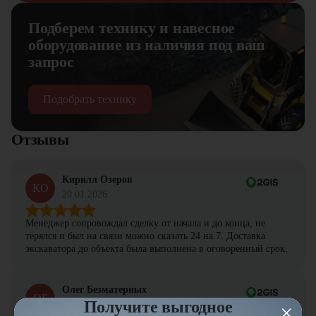
Подберем технику и навесное
оборудование из наличия под ваш
запрос
Подобрать технику
Отзывы
Кирилл Озеров
КО
20.01.2026
Менеджер сопровождал сделку от начала и до конца, не
терялся и был на связи можно сказать 24 на 7. Доставка
экскаватора до объекта была выполнена в оговоренный срок.
Олег Безматерных
ОБ
Получите выгодное
19.01.2026