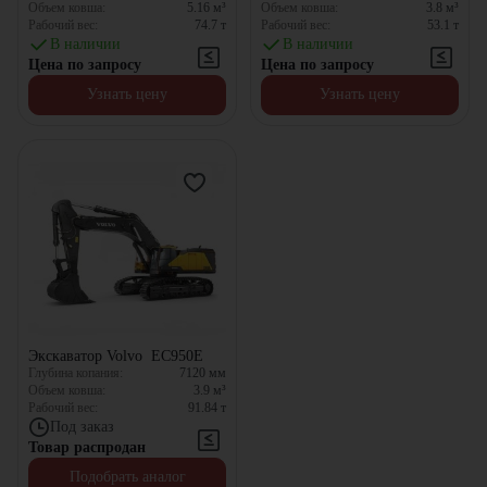
Объем ковша:
5.16
м³
Объем ковша:
3.8
м³
Рабочий вес:
74.7
т
Рабочий вес:
53.1
т
В наличии
В наличии
Цена по запросу
Цена по запросу
Узнать цену
Узнать цену
Экскаватор Volvo EC950E
Глубина копания:
7120
мм
Объем ковша:
3.9
м³
Рабочий вес:
91.84
т
Под заказ
Товар распродан
Подобрать аналог