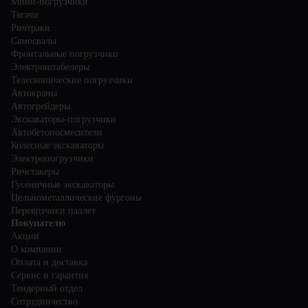
Мини-погрузчики
Тягачи
Ричтраки
Самосвалы
Фронтальные погрузчики
Электроштабелеры
Телескопические погрузчики
Автокраны
Автогрейдеры
Экскаваторы-погрузчики
Автобетоносмесители
Колесные экскаваторы
Электропогрузчики
Ричстакеры
Гусеничные экскаваторы
Цельнометаллические фургоны
Перевозчики паллет
Покупателю
Акции
О компании
Оплата и доставка
Сервис и гарантия
Тендерный отдел
Сотрудничество