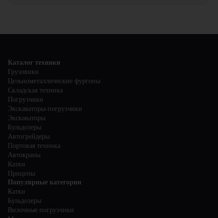
сервисных услугах и условиях обслуживания.
выполнение земляных и строительных работ, а также
Экскаваторы могут выполнять широкий спектр работ, включая
отличаются высокой грузоподъемностью и надежностью.
земляные работы, копку траншей, рытье котлованов,
строительство дорог, снос зданий и многое другое. Их
универсальность и разнообразие моделей позволяют
использовать их в различных сферах строительства и ремонта.
Каталог техники
Грузовики
Цельнометаллические фургоны
Складская техника
Погрузчики
Экскаваторы-погрузчики
Экскаваторы
Бульдозеры
Автогрейдеры
Портовая техника
Автокраны
Катки
Прицепы
Популярные категории
Катки
Бульдозеры
Вилочные погрузчики