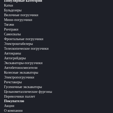
Популярные категории
Катки
Бульдозеры
Вилочные погрузчики
Мини-погрузчики
Тягачи
Ричтраки
Самосвалы
Фронтальные погрузчики
Электроштабелеры
Телескопические погрузчики
Автокраны
Автогрейдеры
Экскаваторы-погрузчики
Автобетоносмесители
Колесные экскаваторы
Электропогрузчики
Ричстакеры
Гусеничные экскаваторы
Цельнометаллические фургоны
Перевозчики паллет
Покупателю
Акции
О компании