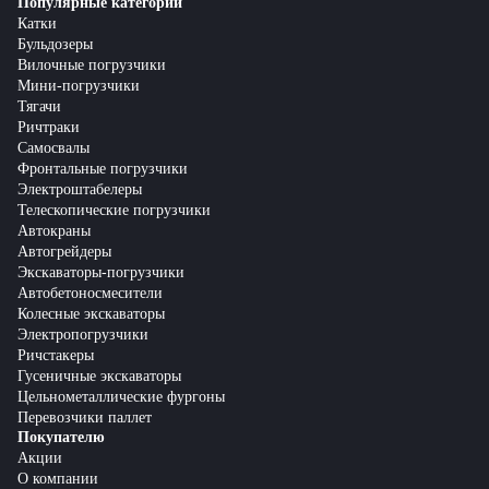
Популярные категории
Катки
Бульдозеры
Вилочные погрузчики
Мини-погрузчики
Тягачи
Ричтраки
Самосвалы
Фронтальные погрузчики
Электроштабелеры
Телескопические погрузчики
Автокраны
Автогрейдеры
Экскаваторы-погрузчики
Автобетоносмесители
Колесные экскаваторы
Электропогрузчики
Ричстакеры
Гусеничные экскаваторы
Цельнометаллические фургоны
Перевозчики паллет
Покупателю
Акции
О компании