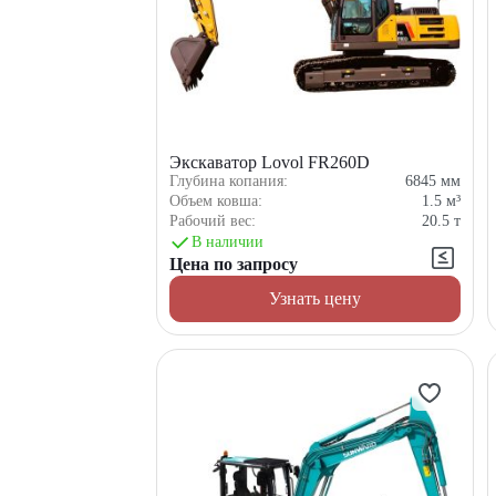
Экскаватор Lovol FR260D
Глубина копания:
6845
мм
Объем ковша:
1.5
м³
Рабочий вес:
20.5
т
В наличии
Цена по запросу
Узнать цену