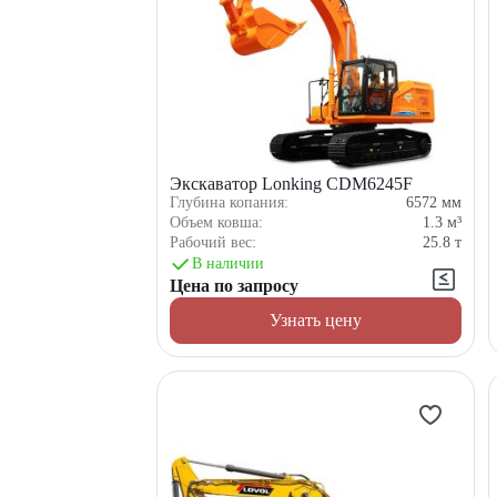
Экскаватор Lonking CDM6245F
Глубина копания:
6572
мм
Объем ковша:
1.3
м³
Рабочий вес:
25.8
т
В наличии
Цена по запросу
Узнать цену