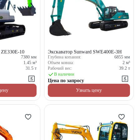
n ZE330E-10
Экскаватор Sunward SWE400E-3H
7380
мм
Глубина копания:
6855
мм
1.45
м³
Объем ковша:
2
м³
31.5
т
Рабочий вес:
39.2
т
В наличии
Цена по запросу
цену
Узнать цену