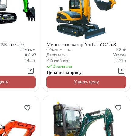
n ZE155E-10
Мини-экскаватор Yuchai YС 55-8
5495
мм
Объем ковша:
0.2
м³
0.6
м³
Двигатель:
Yanmar
14.5
т
Рабочий вес:
2.71
т
В наличии
Цена по запросу
цену
Узнать цену