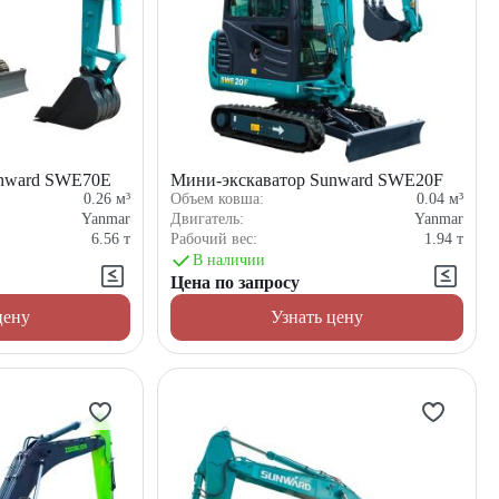
unward SWE70E
Мини-экскаватор Sunward SWE20F
0.26
м³
Объем ковша:
0.04
м³
Yanmar
Двигатель:
Yanmar
6.56
т
Рабочий вес:
1.94
т
В наличии
Цена по запросу
цену
Узнать цену