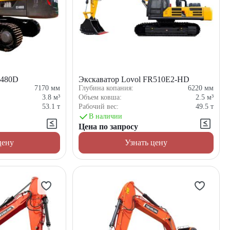
C480D
Экскаватор Lovol FR510E2-HD
7170
мм
Глубина копания:
6220
мм
3.8
м³
Объем ковша:
2.5
м³
53.1
т
Рабочий вес:
49.5
т
В наличии
Цена по запросу
цену
Узнать цену