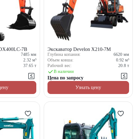
 DX400LC-7B
Экскаватор Develon X210-7M
7485
мм
Глубина копания:
6620
мм
2.32
м³
Объем ковша:
0.92
м³
37.65
т
Рабочий вес:
20.8
т
В наличии
Цена по запросу
цену
Узнать цену