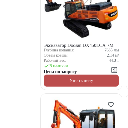
Экскаватор Doosan DX450LCA-7M
Глубина копания:
7635
мм
Объем ковша:
2.14
м³
Рабочий вес:
44.3
т
В наличии
Цена по запросу
Узнать цену