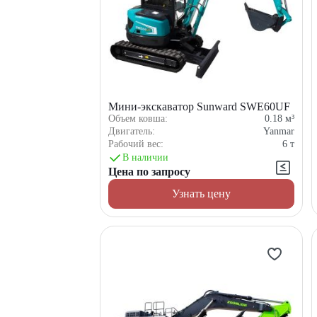
Мини-экскаватор Sunward SWE60UF
Объем ковша:
0.18
м³
Двигатель:
Yanmar
Рабочий вес:
6
т
В наличии
Цена по запросу
Узнать цену