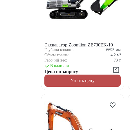
Экскаватор Zoomlion ZE730EK-10
Глубина копания:
6695
мм
Объем ковша:
4.2
м³
Рабочий вес:
73
т
В наличии
Цена по запросу
Узнать цену