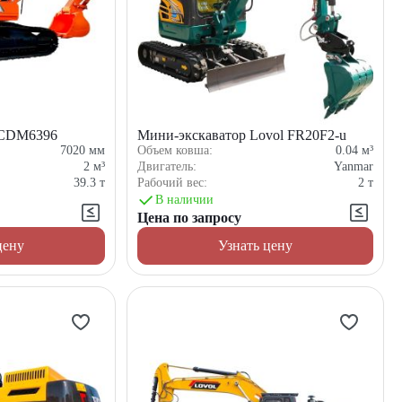
 CDM6396
Мини-экскаватор Lovol FR20F2-u
7020
мм
Объем ковша:
0.04
м³
2
м³
Двигатель:
Yanmar
39.3
т
Рабочий вес:
2
т
В наличии
Цена по запросу
цену
Узнать цену