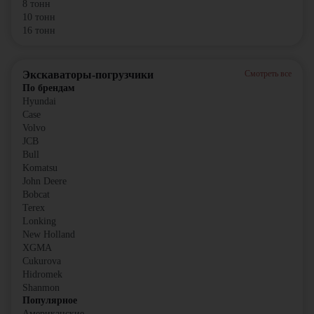
8 тонн
10 тонн
16 тонн
Экскаваторы-погрузчики
Смотреть все
По брендам
Hyundai
Case
Volvo
JCB
Bull
Komatsu
John Deere
Bobcat
Terex
Lonking
New Holland
XGMA
Cukurova
Hidromek
Shanmon
Популярное
Американские