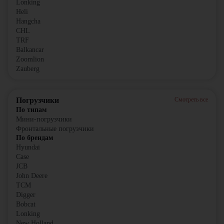
Lonking
Heli
Hangcha
CHL
TRF
Balkancar
Zoomlion
Zauberg
Погрузчики
Смотреть все
По типам
Мини-погрузчики
Фронтальные погрузчики
По брендам
Hyundai
Case
JCB
John Deere
TCM
Digger
Bobcat
Lonking
New Holland