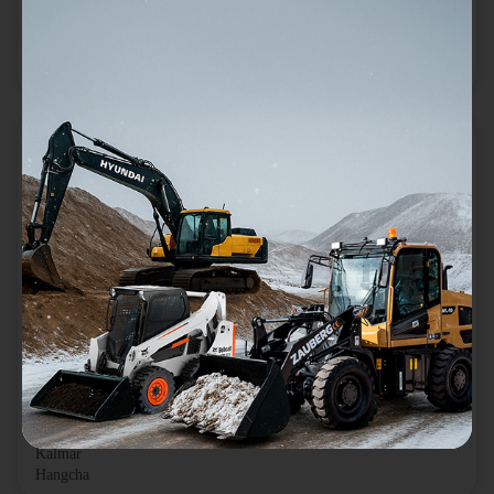
Zauberg
Популярное
Китайские
Тяжелые
Портовая техника
Смотреть все
По типам
Телескопические погрузчики
Контейнерные погрузчики (ричстакеры)
По брендам
JCB
Manitou
Bobcat
Heli
Dieci
Haulotte
Merlo
Zauberg
TCM
Lonking
Kalmar
Hangcha