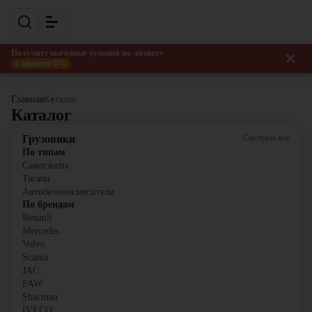
Получите выгодные условия по лизингу
с авансом 0%
Главная
Каталог
Каталог
Грузовики
Смотреть все
По типам
Самосвалы
Тягачи
Автобетоносмесители
По брендам
Renault
Mercedes
Volvo
Scania
JAC
FAW
Shacman
IVECO