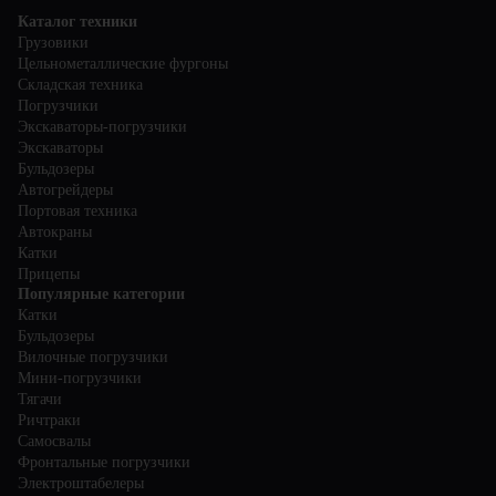
Каталог техники
Грузовики
Цельнометаллические фургоны
Складская техника
Погрузчики
Экскаваторы-погрузчики
Экскаваторы
Бульдозеры
Автогрейдеры
Портовая техника
Автокраны
Катки
Прицепы
Популярные категории
Катки
Бульдозеры
Вилочные погрузчики
Мини-погрузчики
Тягачи
Ричтраки
Самосвалы
Фронтальные погрузчики
Электроштабелеры