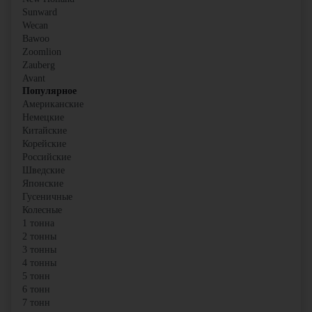
Sunward
Wecan
Bawoo
Zoomlion
Zauberg
Avant
Популярное
Американские
Немецкие
Китайские
Корейские
Российские
Шведские
Японские
Гусеничные
Колесные
1 тонна
2 тонны
3 тонны
4 тонны
5 тонн
6 тонн
7 тонн