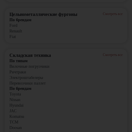
Цельнометаллические фургоны
Смотреть все
По брендам
Ford
Renault
Fiat
Складская техника
Смотреть все
По типам
Вилочные погрузчики
Ричтраки
Электроштабелеры
Перевозчики паллет
По брендам
Toyota
Nissan
Hyundai
JAC
Komatsu
TCM
Doosan