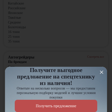
Китайские
Российские
Японские
Тяжёлые
Средние
Болотоходы
16 тонн
25 тонн
35 тонн
Автогрейдеры
Смотреть все
По брендам
Case
Получите выгодное
Volvo
предложение на спецтехнику
Komatsu
John Deere
из наличия!
SEM
Ответьте на несколько вопросов — мы предоставим
SDLG
персональную подборку моделей и лучшие условия
XGMA
покупки
Sinomach
HBM-NOBAS
Получить предложение
Zoomlion